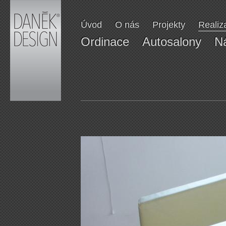
DANĚK
DESIGN
Úvod
O nás
Projekty
Realiz
Ordinace
Autosalony
N